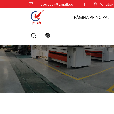

jingoupack@gmail.com
|

WhatsA
PÁGINA PRINCIPAL