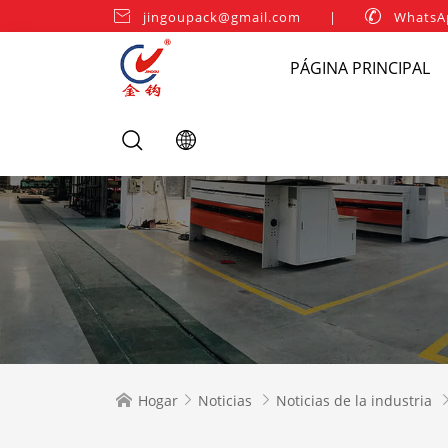

jingoupack@gmail.com
|

WhatsA
PÁGINA PRINCIPAL
Hogar
Noticias
Noticias de la industria


