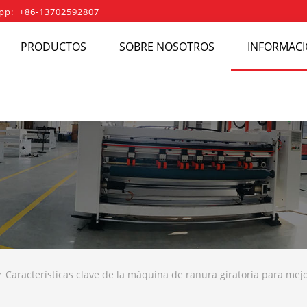
pp: +86-13702592807
PRODUCTOS
SOBRE NOSOTROS
INFORMACI
Características clave de la máquina de ranura giratoria para mej
