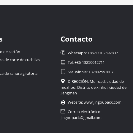
s
Contacto
o de cartón

Whatsapp: +86-13702592807
 de corte de cuchillas

Tel: +86-13250012711

Sra. winnie: 137802592807
a de ranura giratoria

DIRECCIÓN: Mu road, ciudad de
muzhou, Distrito de xinhui, ciudad de
Jiangmen

Website:
www.jingoupack.com

Correo electrónico:
jingoupack@gmail.com